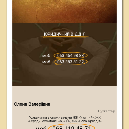
ЮРИДИЧНИЙ ВІДДІЛ
моб.:
063 454 98 88
моб.:
063 383 81 32
О
л
е
н
а
В
а
л
е
р
і
ї
в
н
а
Бухгалтер
Розрахунки з споживачами ЖК «Уютний», ЖК
«Середньофонтанська, 30/1», ЖК «Нова Аркадія»
моб.
068 119 48 71