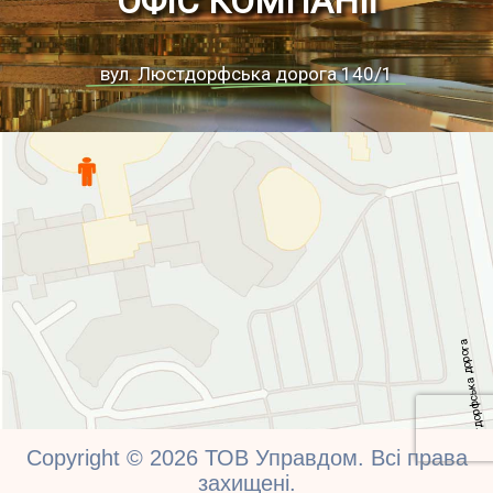
ОФІС КОМПАНІЇ
вул. Люстдорфська дорога 140/1
а
г
о
р
о
д
а
к
ь
с
ф
р
о
д
т
с
ю
Л
Copyright © 2026 ТОВ Управдом. Всі права
вул
захищені.