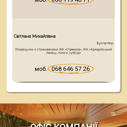
С
в
і
т
л
а
н
а
М
и
х
а
й
л
і
в
н
а
Бухгалтер
Розрахунки з споживачами ЖК «Стрекоза», ЖК «Аркадійський
палац», пільги, субсідії
моб.
068 646 57 26