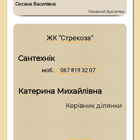
О
к
с
а
н
а
В
а
с
и
л
і
в
н
а
Головний бухгалтер
ЖК “Стрекоза”
С
а
н
т
е
х
н
і
к
моб.:
067 819 32 07
К
а
т
е
р
и
н
а
М
и
х
а
й
л
і
в
н
а
Керівник ділянки