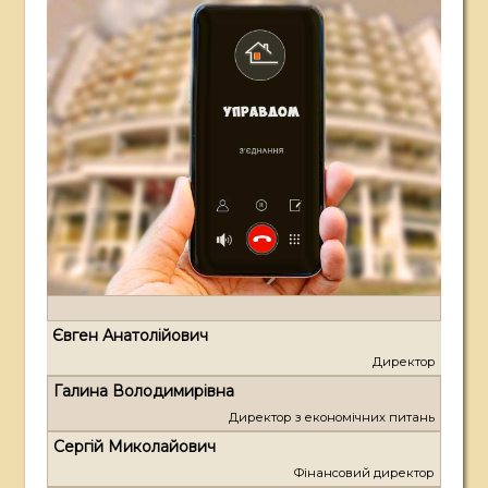
Є
в
г
е
н
А
н
а
т
о
л
і
й
о
в
и
ч
Директор
Г
а
л
и
н
а
В
о
л
о
д
и
м
и
р
і
в
н
а
Директор з економічних питань
С
е
р
г
і
й
М
и
к
о
л
а
й
о
в
и
ч
Фінансовий директор