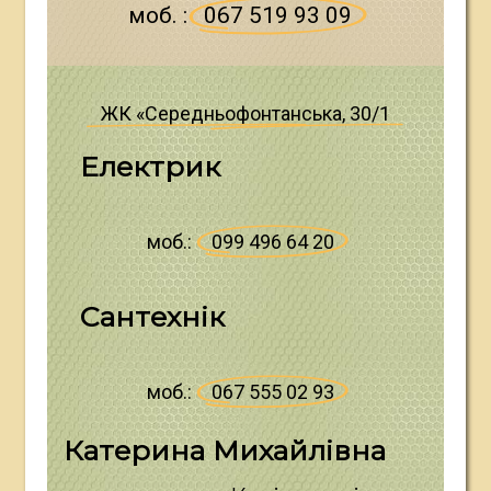
моб.
:
067 519 93 09
ЖК «Середньофонтанська, 30/1
Е
л
е
к
т
р
и
к
моб.:
099 496 64 20
С
а
н
т
е
х
н
і
к
моб.:
067 555 02 93
К
а
т
е
р
и
н
а
М
и
х
а
й
л
і
в
н
а