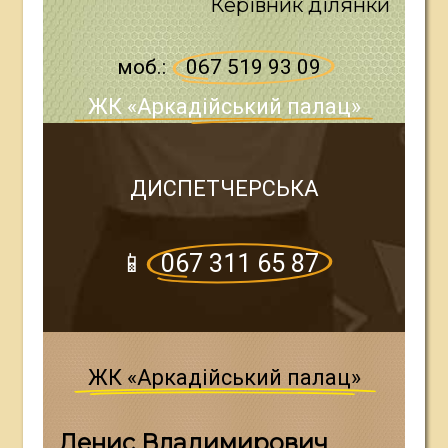
Керівник ділянки
моб.:
067 519 93 09
ЖК «Аркадійський палац»
ДИСПЕТЧЕРСЬКА
📱
067 311 65 87
ЖК «Аркадійський палац»
Д
е
н
и
с
В
л
а
д
и
м
и
р
о
в
и
ч